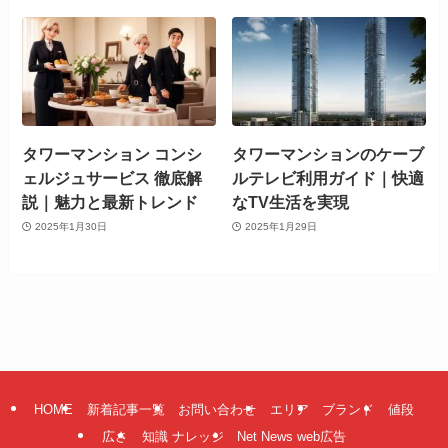
タワーマンション コンシ
タワーマンションのケーブ
ェルジュサービス 徹底解
ルテレビ利用ガイド｜快適
説｜魅力と最新トレンド
なTV生活を実現
2025年1月30日
2025年1月29日
HOME
新着記事一覧
お問い合わせ
エリア
ブランド
値段
広さ
知識 ナレッジ
Net News web広告