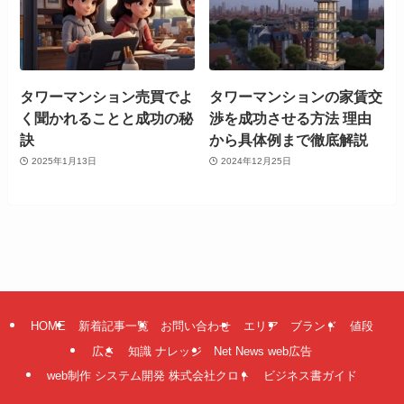
タワーマンション売買でよ
タワーマンションの家賃交
く聞かれることと成功の秘
渉を成功させる方法 理由
訣
から具体例まで徹底解説
2025年1月13日
2024年12月25日
HOME
新着記事一覧
お問い合わせ
エリア
ブランド
値段
広さ
知識 ナレッジ
Net News web広告
web制作 システム開発 株式会社クロト
ビジネス書ガイド